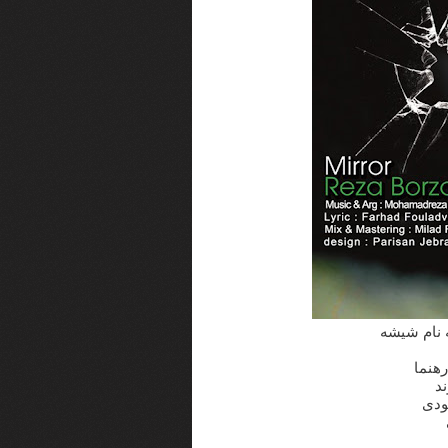
ه نام شیشه
هنما
ند
ودی