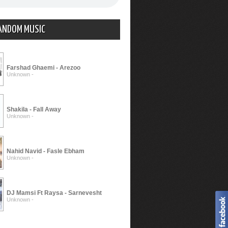
ANDOM MUSIC
Farshad Ghaemi - Arezoo
Unknown -
Shakila - Fall Away
Unknown -
Nahid Navid - Fasle Ebham
Unknown -
DJ Mamsi Ft Raysa - Sarnevesht
Unknown -