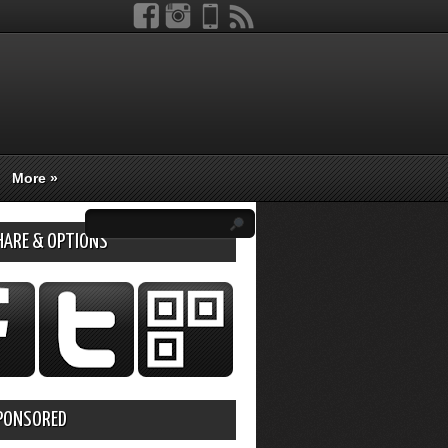
More
»
HARE & OPTIONS
PONSORED