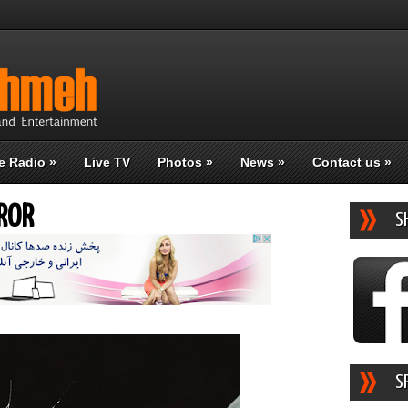
e Radio
»
Live TV
Photos
»
News
»
Contact us
»
ROR
S
S