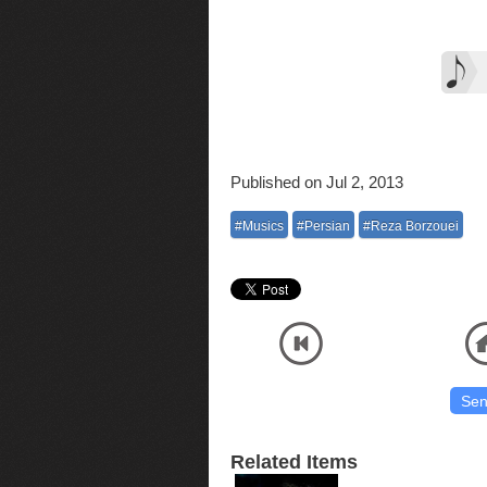
Published on Jul 2, 2013
#Musics
#Persian
#Reza Borzouei
Listen and Download Official Audio MP3 Music High Quality Reza Borzouei - Mirror وتی موسیقی
با آنلاین پلیر
Related Items