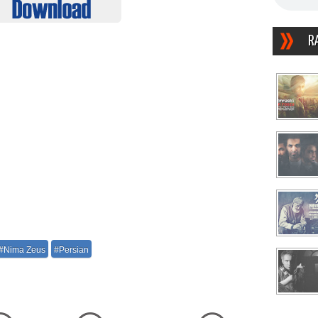
R
#Nima Zeus
#Persian