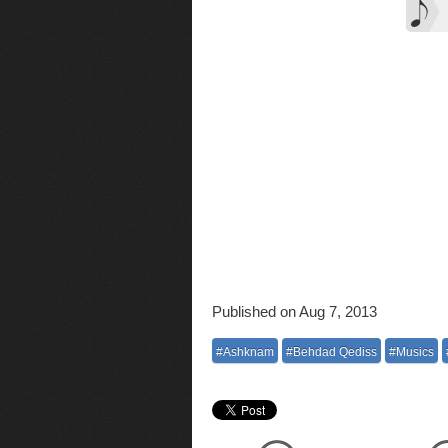
Published on Aug 7, 2013
#Ashknam
#Behdad Qediss
#Musics