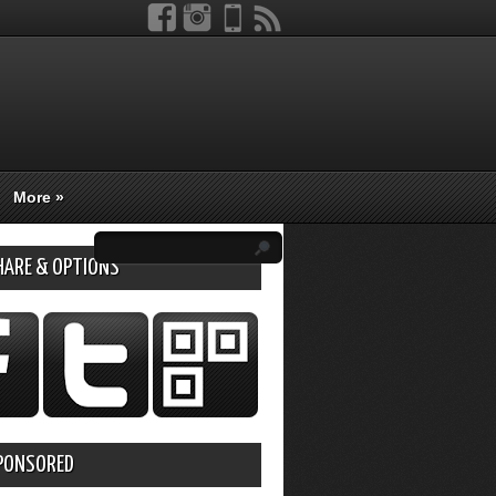
More
»
HARE & OPTIONS
PONSORED