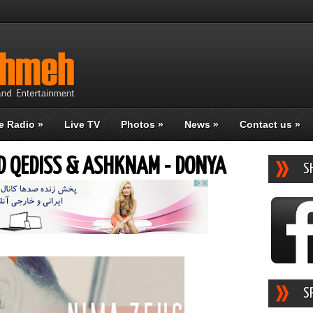
e Radio
»
Live TV
Photos
»
News
»
Contact us
»
D QEDISS & ASHKNAM - DONYA
S
S