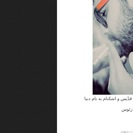
دّیس و اشکنام به نام دنیا
ا زئوس