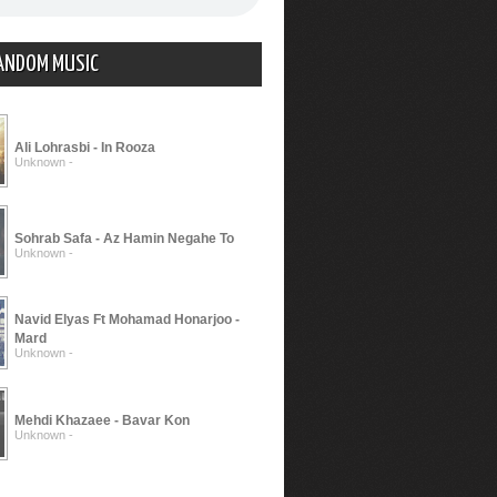
ANDOM MUSIC
Ali Lohrasbi - In Rooza
Unknown -
Sohrab Safa - Az Hamin Negahe To
Unknown -
Navid Elyas Ft Mohamad Honarjoo -
Mard
Unknown -
Mehdi Khazaee - Bavar Kon
Unknown -