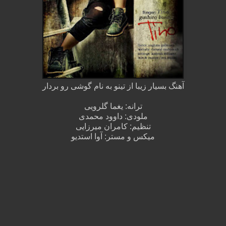
آهنگ بسیار زیبا از تینو به نام گوشی رو بردار
ترانه: یغما گلرویی
ملودی: داوود محمدی
تنظیم: کامران میرزایی
میکس و مستر: آوا استدیو