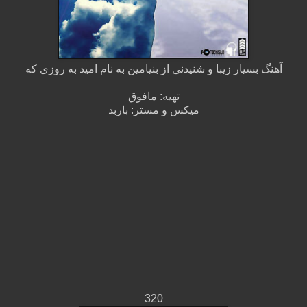
آهنگ بسیار زیبا و شنیدنی از بنیامین به نام امید به روزی که
تهیه: مافوق
میکس و مستر: باربد
320