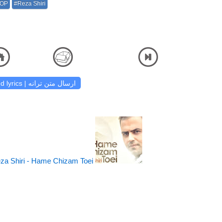
OP
#Reza Shiri
Ft Mohsen Khani - Khodet Nemidooni دانلود آهنگ و شنیدن دریافت آهنگ