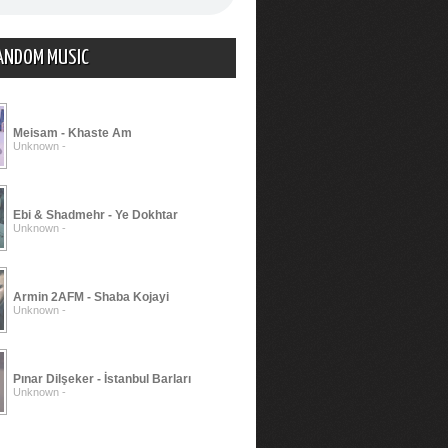
ANDOM MUSIC
Meisam - Khaste Am
Unknown -
Ebi & Shadmehr - Ye Dokhtar
Unknown -
Armin 2AFM - Shaba Kojayi
Unknown -
Pınar Dilşeker - İstanbul Barları
Unknown -