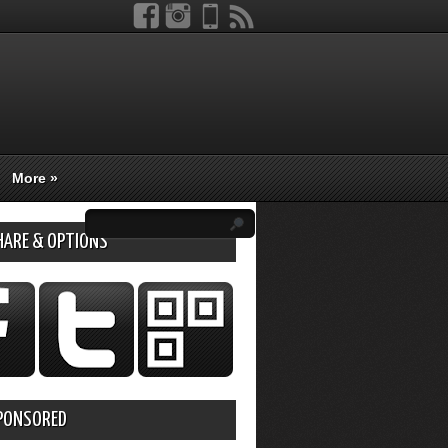
More
»
HARE & OPTIONS
PONSORED