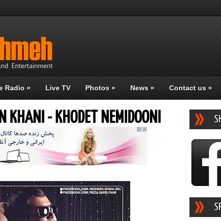
e Radio
»
Live TV
Photos
»
News
»
Contact us
»
EN KHANI - KHODET NEMIDOONI
S
S