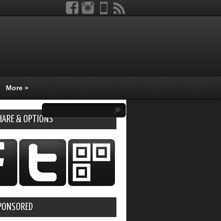
More
»
HARE & OPTIONS
PONSORED