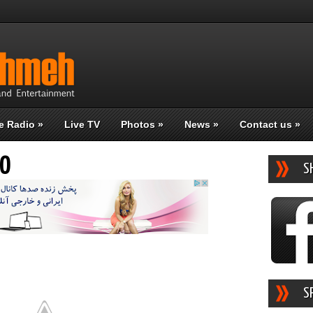
e Radio
»
Live TV
Photos
»
News
»
Contact us
»
HO
S
S