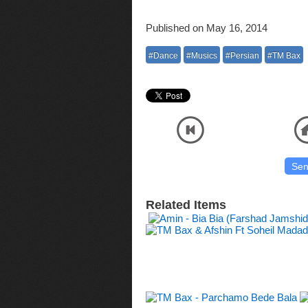
Published on May 16, 2014
#Dance
#Musics
#Persian
#TM Bax
Listen and Download Official Audio MP3 Music High Quality TM Bax - Divoone Sho وتی موسیقی
با آنلاین پلیر
Related Items