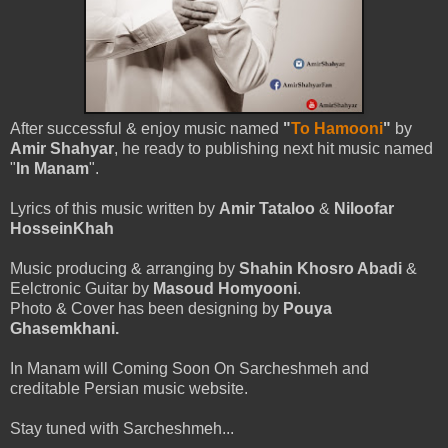
After successful & enjoy music named
"
To Hamooni
"
by
Amir Shahyar
, he ready to publishing next hit music named
"
In Manam
".
Lyrics of this music written by
Amir Tataloo
&
Niloofar
HosseinKhah
Music producing & arranging by
Shahin Khosro Abadi
&
Eelctronic Guitar by
Masoud Homyooni
.
Photo & Cover has been designing by
Pouya
Ghasemkhani.
In Manam will Coming Soon On Sarcheshmeh and
creditable Persian music website.
Stay tuned with Sarcheshmeh...