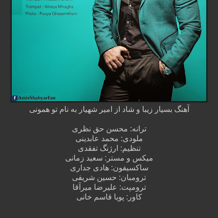
آهنگ بسیار زیبا و شاد از امیر شهیار به نام تو همونی
ترانه: محسن حق نظری
ملودی: محمد عابدینی
تنظیم: ارژنگ تفقدی
میکس و مستر: سعید زمانی
ساکسیفون: هادی جداری
ترومبان: حسین شریفی
ترومپت: علیرضا میرآقا
کاور: پویا قاسم خانی