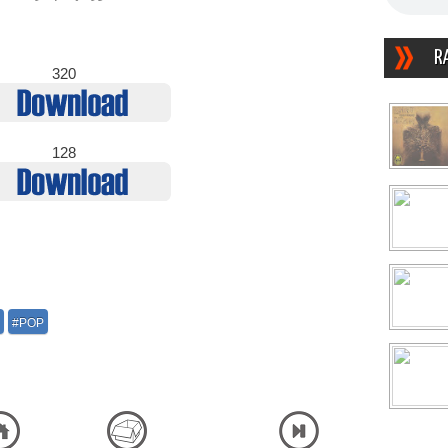
R
320
128
#POP