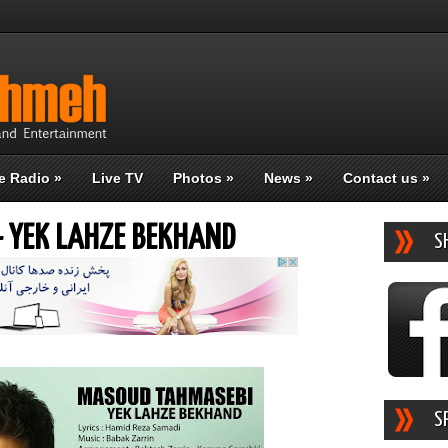
e Radio
»
Live TV
Photos
»
News
»
Contact us
»
 YEK LAHZE BEKHAND
S
S