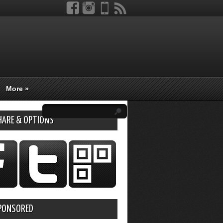
More
»
HARE & OPTIONS
PONSORED