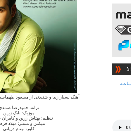
S
سرچشمه بهترین رادیوی ۲۴ ساعته
آهنگ بسیار زیبا و شنیدنی از مسعود طهماسب
ترانه: حمیدرضا صمدی
موزیک: بابک زرین
تنظیم: بهتاش زرین و کامرا
میکس و مستر: میلاد فره
کاور: بهنام دریانی