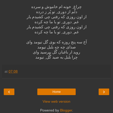
چراغ ِ خونه ام خاموش و سرده
دلُم از دوری ِ تو پُر ز درده
از اون روزی که رفتی چی کشیدم یار
غم ِ دوری ِ تو با ما چه کرده
از اون روزی که رفتی چی کشیدم یار
غم ِ دوری ِ تو با ما چه کرده
آخ سه پنج روزه که بوی گل نیومد وای
صدای چه چه بلبل نیومد
روید ار باغبان گُل بپرسید وای
چرا بلبل به صید گُل ِ نیومد
at
07:08
‹
›
Home
View web version
Powered by
Blogger
.