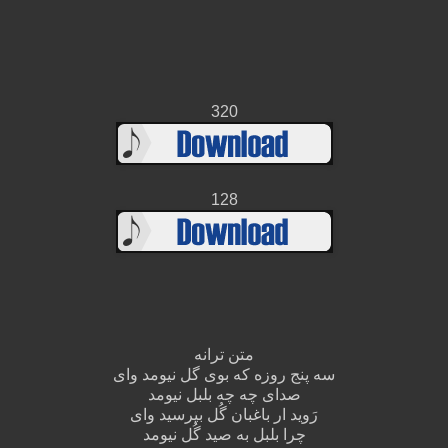
320
128
متن ترانه
سه پنج روزه که بوی گل نیومد وای
صدای چه چه بلبل نیومد
رَوید ار باغبان گُل بپرسید وای
چرا بلبل به صید گُل نیومد