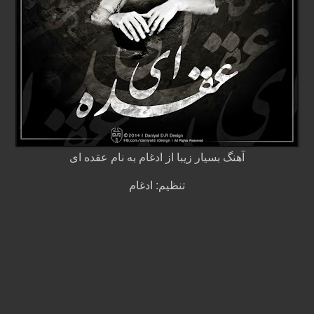
آهنگ بسیار زیبا از ادغام به نام عقده ای
تنظیم: ادغام