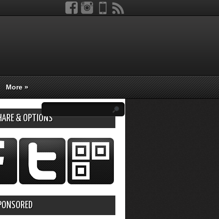
More
»
HARE & OPTIONS
PONSORED