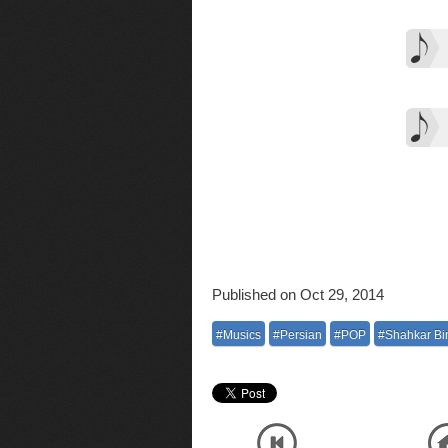
Published on Oct 29, 2014
#Musics
#Persian
#POP
#Shahkar Bi