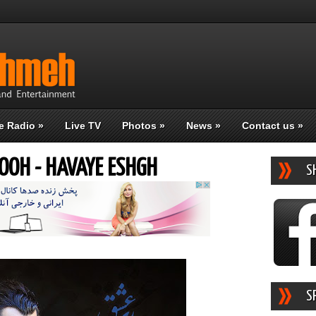
e Radio
»
Live TV
Photos
»
News
»
Contact us
»
OOH - HAVAYE ESHGH
S
S