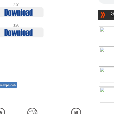
320
R
128
neshpajooh