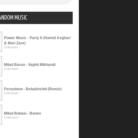
ANDOM MUSIC
Power Music - Party 6 (Hamid Asghari
& Mori Zare)
Unknown -
Milad Baran - Vaghti Mikhandi
Unknown -
Fereydoun - Bebakhshid (Remix)
Unknown -
Milad Babaei - Banoo
Unknown -