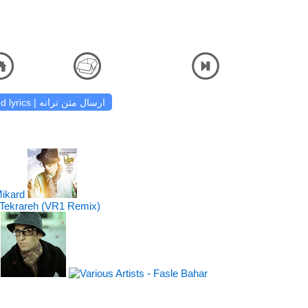
 Morteza Pashaei - Shayad Beporsi Az Khodet (Kawoos Hosseini Remix) دانلود آهنگ
و شن