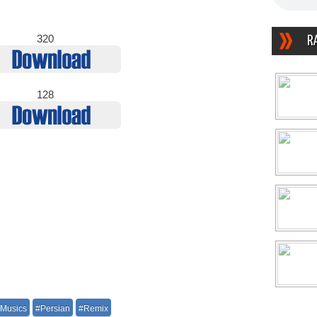
320
R
128
Musics
#Persian
#Remix