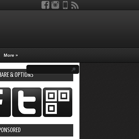
More
»
HARE & OPTIONS
PONSORED