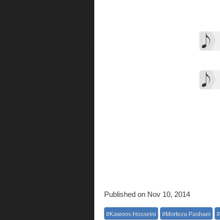
Published on Nov 10, 2014
#Kawoos Hosseini
#Morteza Pashaei
#