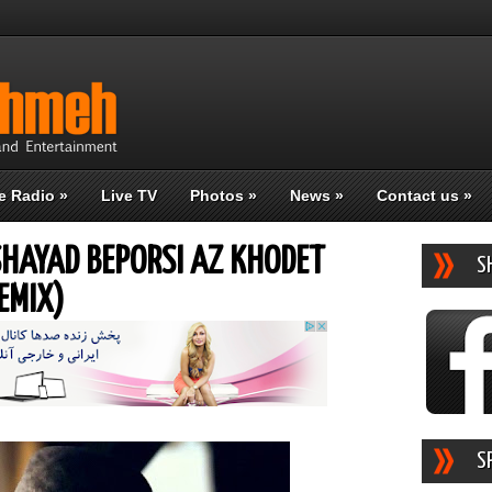
e Radio
»
Live TV
Photos
»
News
»
Contact us
»
SHAYAD BEPORSI AZ KHODET
S
EMIX)
S