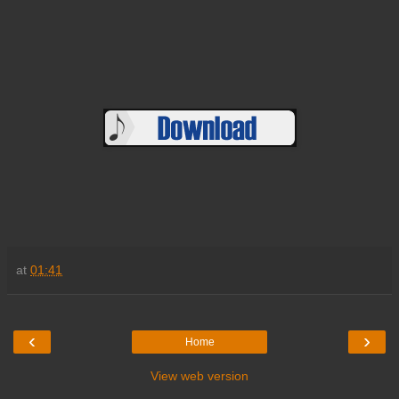
at
01:41
‹
›
Home
View web version