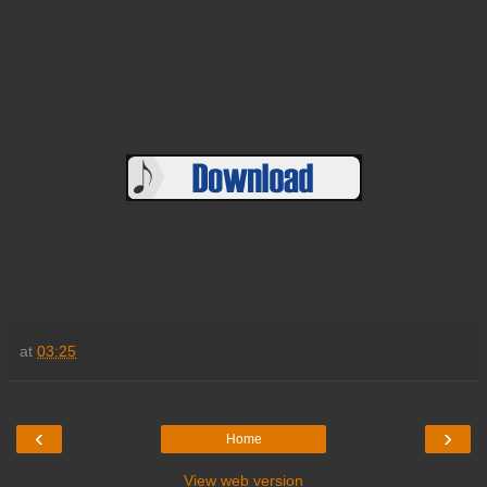
at
03:25
‹
›
Home
View web version