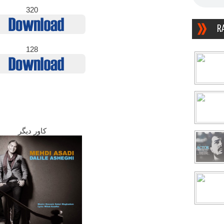
320
R
128
کاور دیگر