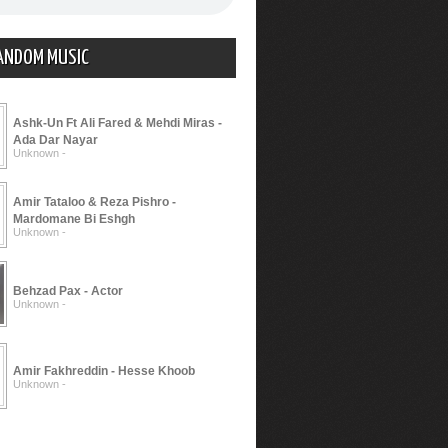
ANDOM MUSIC
Ashk-Un Ft Ali Fared & Mehdi Miras -
Ada Dar Nayar
Unknown -
Amir Tataloo & Reza Pishro -
Mardomane Bi Eshgh
Unknown -
Behzad Pax - Actor
Unknown -
Amir Fakhreddin - Hesse Khoob
Unknown -