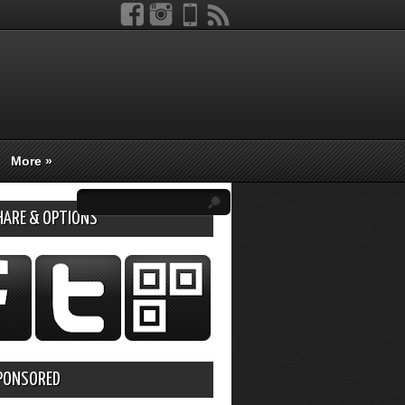
More
»
HARE & OPTIONS
PONSORED