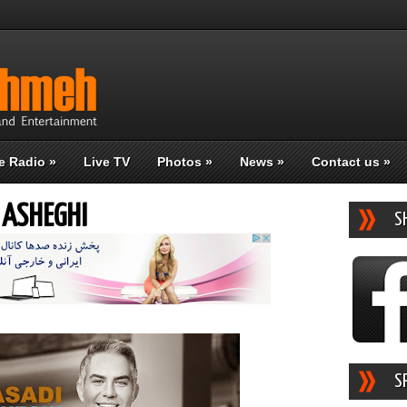
e Radio
»
Live TV
Photos
»
News
»
Contact us
»
E ASHEGHI
S
S