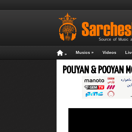
Musics
»
Videos
Liv
»
POUYAN & POOYAN MO