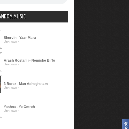
ANDOM MUSIC
Shervin - Yaar Mara
Unknown -
Arash Rostami - Nemishe Bi To
Unknown -
3 Berar - Man Asheghetam
Unknown -
Yashna - Ye Omreh
Unknown -