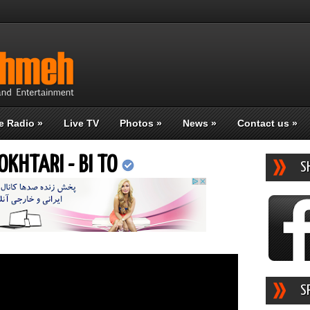
e Radio
»
Live TV
Photos
»
News
»
Contact us
»
KHTARI - BI TO
S
S