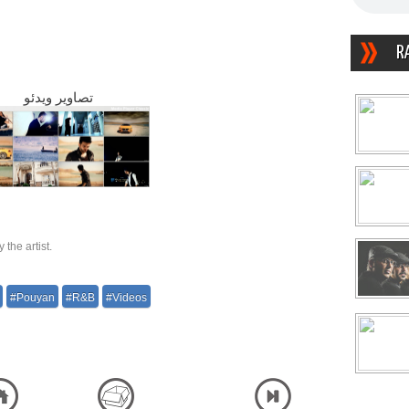
R
تصاویر ویدئو
the artist.
#Pouyan
#R&B
#Videos