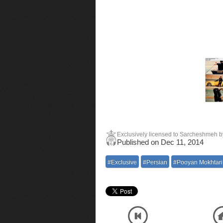
Exclusively licensed to Sarcheshmeh by 
Published on Dec 11, 2014
#Exclusive
#Persian
#Pooyan Mokhtari