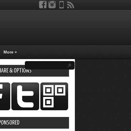
More
»
HARE & OPTIONS
PONSORED