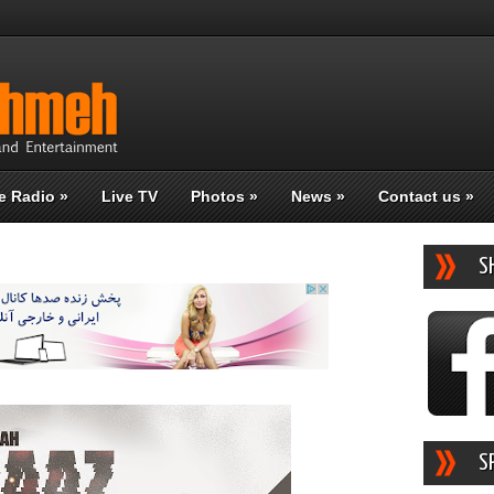
e Radio
»
Live TV
Photos
»
News
»
Contact us
»
S
S