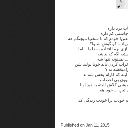
 درد داره
 چاشنی کم داره
فتن! خودم که با سختیا میجنگم هه
یاد .. کو گوشِ شنوا؟
ی برما افتاده به دلما... اما
شه اگه که نباشه
نمیتونه تنها شه
راب کردن باید خوبا تولید شن
امبخشه نه ؟
ینه که کارام پخش شه بد
جوون بی اعصاب
شی کلاش البته به دیدِ اونا
پِ ... خوبا هِه
 که خودت برا خودت زندگی کنی
Published on Jan 11, 2015