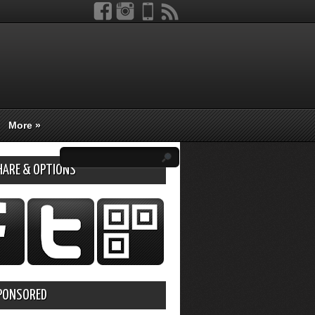
More
»
HARE & OPTIONS
PONSORED