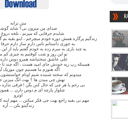
R
متن ترانه
صدای من میزون نی؟ شاید گوشات
شایدم حرفایی که میزنم ، تلخه دروغ
زندگیم پرگاره همش دوره خودم میچرخم ، اینو بقیه بم گ
یه جوری داستانم تاس دارم ساز دارم حرفا ز
یه چند باری به سرم زده به خودم گفتم باید از این باز
تو این روز و شب کوفتیم یه چیزی کم می
علی عاشق سختیاشه همرو دوس داره... 
همینکه رپ رپه خودش جای امید هست ، اگه چند تا خ
اگه هنوزم ما هستیم چون موزیک آر
میدونم که سخته شنیده شیم اونام خواستشون ا
تهش چی میدن ها ؟ بهت انگ میزنن 
بی رحم یا هر چی که حال کنن بگن ! فرقی نداره می
شلوار پارچه ای م دوس دارن ... همون تی
اوترو
مهم نی بقیه راجع بهت چی فکر میکنن ... مهم اینه
زندگیتو بکن ... آره