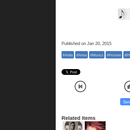
Published on Jan 20, 2015
#Anita
#Arma
#Musics
#Persian
#P
Listen and Download Official Audio MP3 Music High Quality Arma Ft Anita - Khaterat وتی
موسیقی با آنلاین پلیر
Related Items