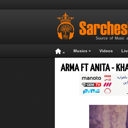
Musics
»
Videos
Liv
»
ARMA FT ANITA - KH