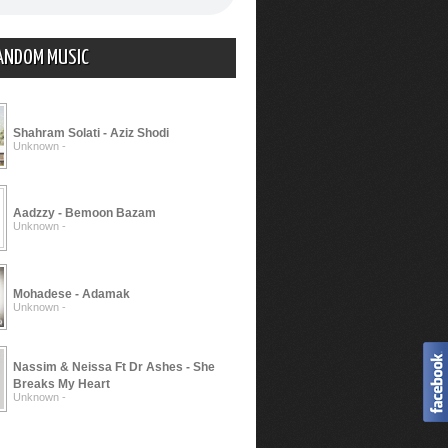
ANDOM MUSIC
Shahram Solati - Aziz Shodi
Unknown -
Aadzzy - Bemoon Bazam
Unknown -
Mohadese - Adamak
Unknown -
Nassim & Neissa Ft Dr Ashes - She
Breaks My Heart
Unknown -