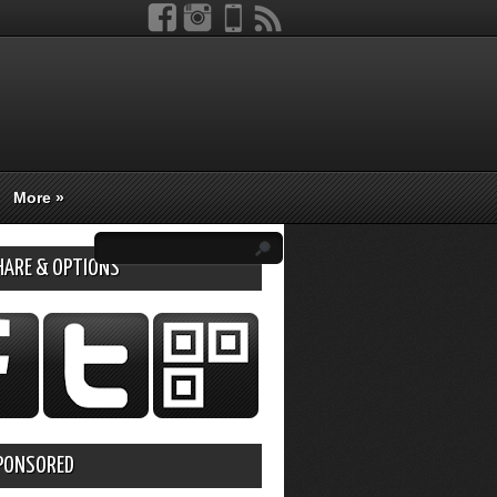
More
»
HARE & OPTIONS
PONSORED