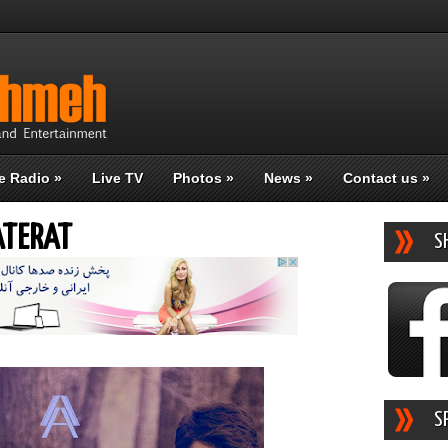
e Radio
»
Live TV
Photos
»
News
»
Contact us
»
ATERAT
S
S