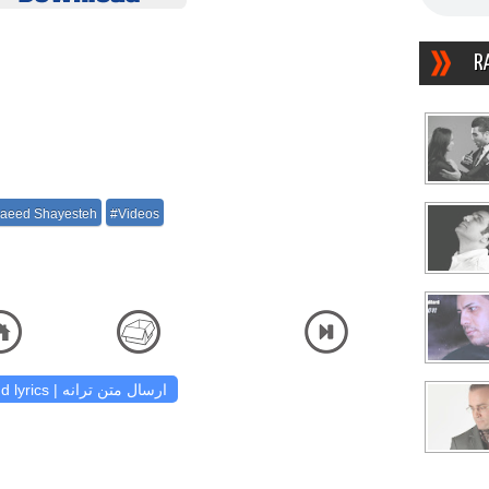
R
aeed Shayesteh
#Videos
kharin Ghasam دانلود آهنگ و شنیدن دریافت آهنگ کیفیت اصلی
ayesteh - Akharin Ghasam تماشا موزیک ویدئو شو تصویری دانلود