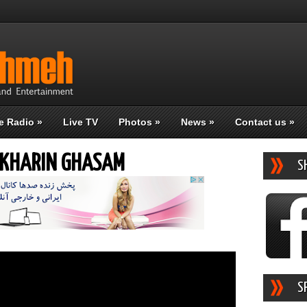
e Radio
»
Live TV
Photos
»
News
»
Contact us
»
AKHARIN GHASAM
S
S