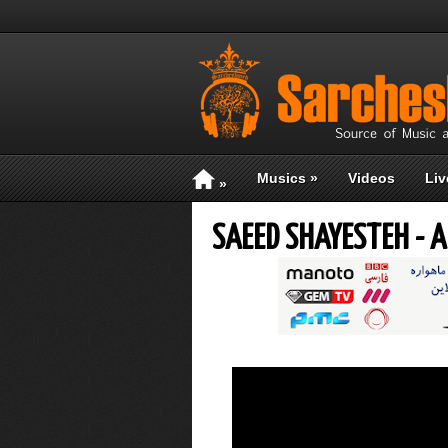
Musics
»
Videos
Liv
»
SAEED SHAYESTEH - 