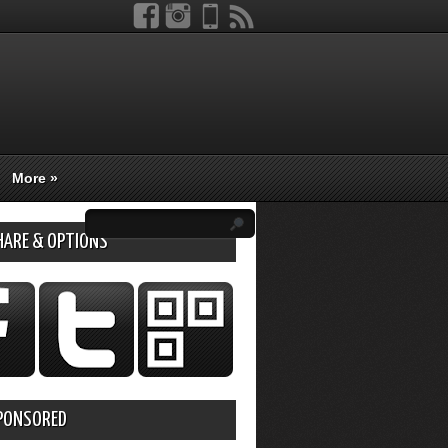
More
»
HARE & OPTIONS
PONSORED