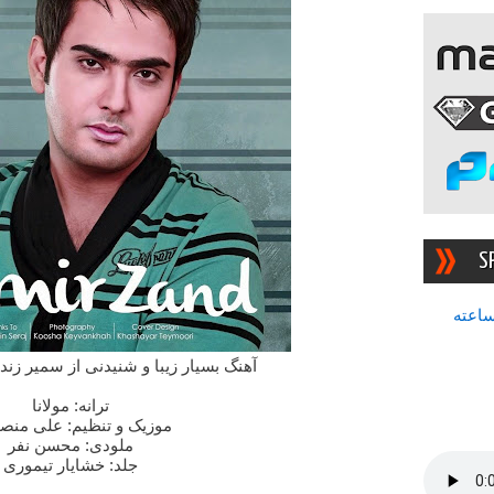
S
سرچشمه بهترین رادیوی ۲۴ ساعته
آهنگ بسیار زیبا و شنیدنی از سمیر زند
ترانه: مولانا
موزیک و تنظیم: علی منص
ملودی: محسن نفر
جلد: خشایار تیموری