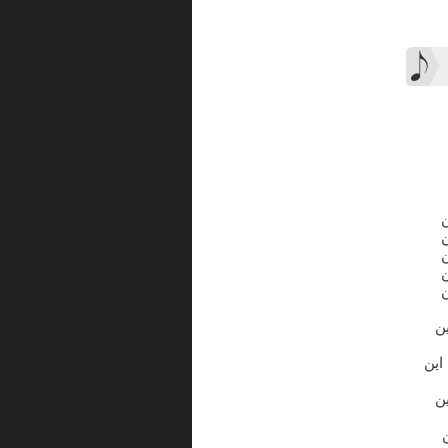
ن
این
ن