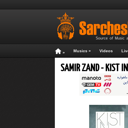
Musics
»
Videos
Liv
»
SAMIR ZAND - KIST IN