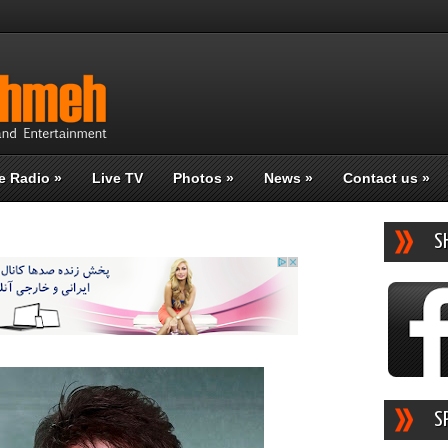
e Radio
»
Live TV
Photos
»
News
»
Contact us
»
S
S