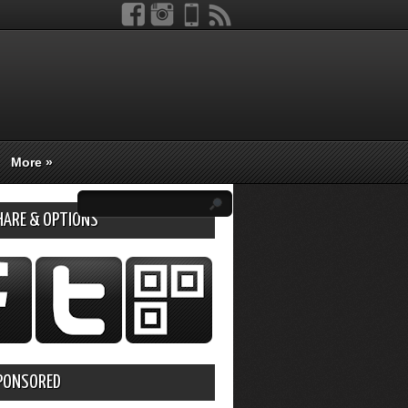
More
»
HARE & OPTIONS
PONSORED