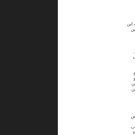
این
ن
ن
ن
ن
ن
 ب
ء