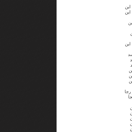
این
این
ن
این
د
ن
ن
ن
رجا
ا