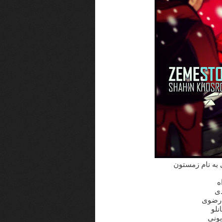
 به نام زمستون
ه
دی
 رضوی
نلو
یونی