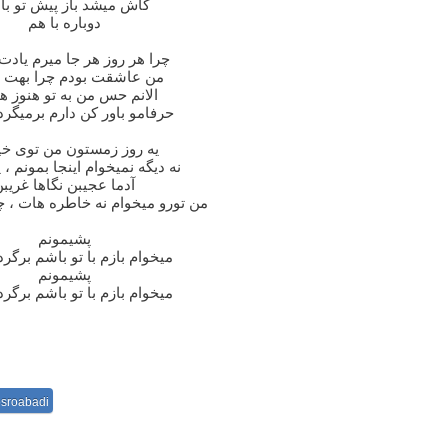
کاش میشد باز پیش تو ب
دوباره با هم
چرا هر روز هر جا میرم یادت
من عاشقت بودم چرا بهت ن
الانم حس من به تو هنوز ه
حرفامو باور کن دارم برمیگرد
یه روز زمستون من توی خی
نه دیگه نمیخوام اینجا بمونم ،
آدما عجیبن نگاها غریب
من تورو میخوام نه خاطره هات ، چ
پشیمونم
میخوام بازم با تو باشم برگر
پشیمونم
میخوام بازم با تو باشم برگر
sroabadi