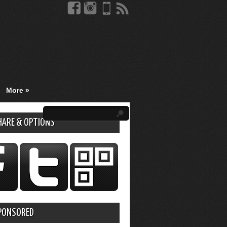
More
»
HARE & OPTIONS
PONSORED