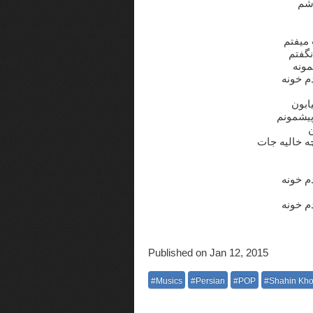
اشم
 میفتم
گفتم
مونه
م خونه
ابون
 پیشمونم
ن
ه خالیه جات
دم خونه
دم خونه
Published on Jan 12, 2015
#Musics
#Persian
#POP
#Shahin Kho