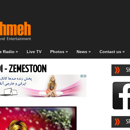
e Radio
»
Live TV
Photos
»
News
»
Contact us
»
I - ZEMESTOON
S
S