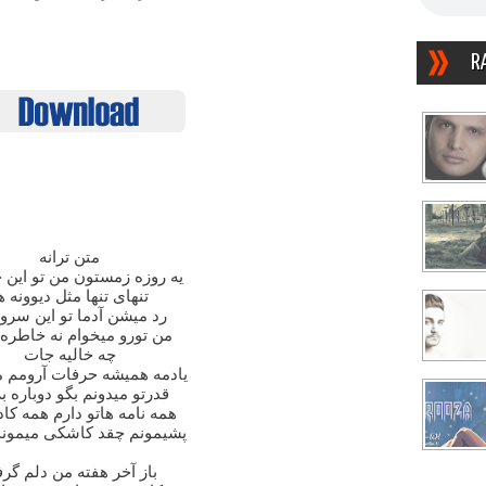
R
متن ترانه
یه روزه زمستون من تو این 
تنهای تنها مثل دیوونه ه
رد میشن آدما تو این سرو
من تورو میخوام نه خاطره
چه خالیه جات
یادمه همیشه حرفات آرومم 
قدرتو میدونم بگو دوباره ب
همه نامه هاتو دارم همه کاد
پشیمونم چقد کاشکی میموندم
باز آخر هفته من دلم گرف