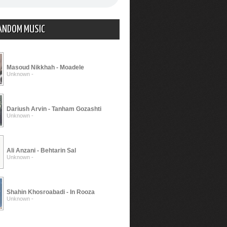
ANDOM MUSIC
Masoud Nikkhah - Moadele
Unknown -
Dariush Arvin - Tanham Gozashti
Unknown -
Ali Anzani - Behtarin Sal
Unknown -
Shahin Khosroabadi - In Rooza
Unknown -