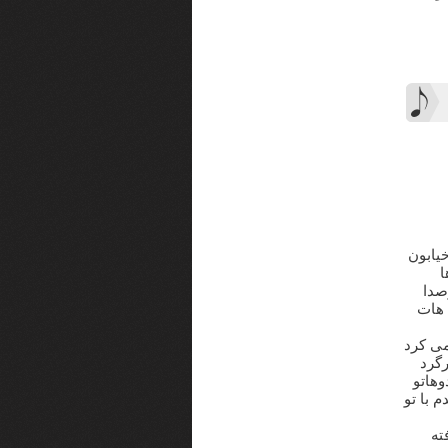
خیابون
ا
صدا
 هات
می کرد
رگرد
وهاتو
 با تو
ته