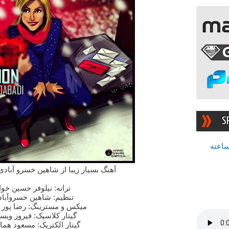
S
سرچشمه بهترین رادیوی ۲۴ ساعته
آهنگ بسیار زیبا از شاهین خسرو آبادی
ترانه: نیلوفر حسین خوا
تنظیم: شاهین خسروآبا
میکس و مسترینگ: رضا پور
گیتار کلاسیک: فیروز ویسا
گیتار الکتریک: مسعود هما