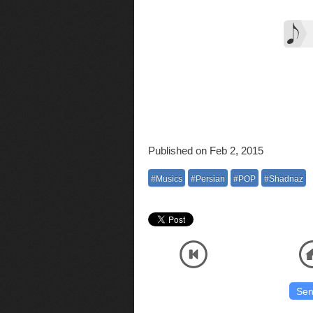
Published on Feb 2, 2015
#Musics
#Persian
#POP
#Shadnaz
Listen and Download Official Audio MP3 Music High Quality Shadnaz - Yaad ت اصلی صوتی موسیقی با آنلاین