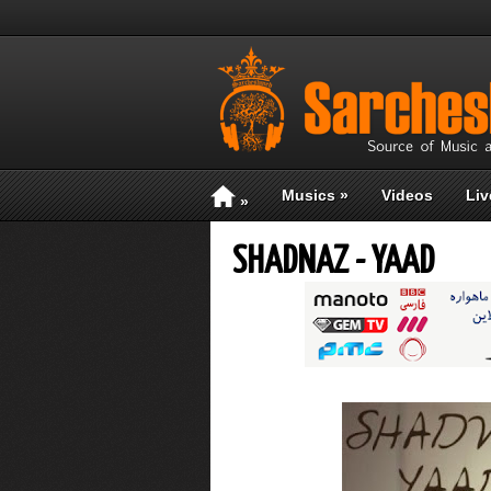
Musics
»
Videos
Liv
»
SHADNAZ - YAAD