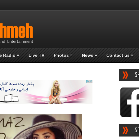
e Radio
»
Live TV
Photos
»
News
»
Contact us
»
S
S