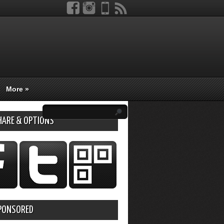
More
»
HARE & OPTIONS
PONSORED