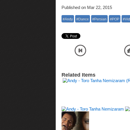
Published on Mar 22, 2015
#Andy
#Dance
#Persian
#POP
#Vi
Watch and Download Official HD Music Video Movie High Quality Andy - Parya Khanoom 
کیفیت اصلی فیلم
Related Items