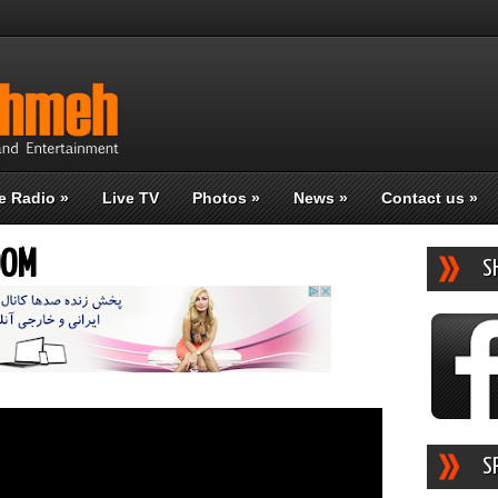
e Radio
»
Live TV
Photos
»
News
»
Contact us
»
OOM
S
S