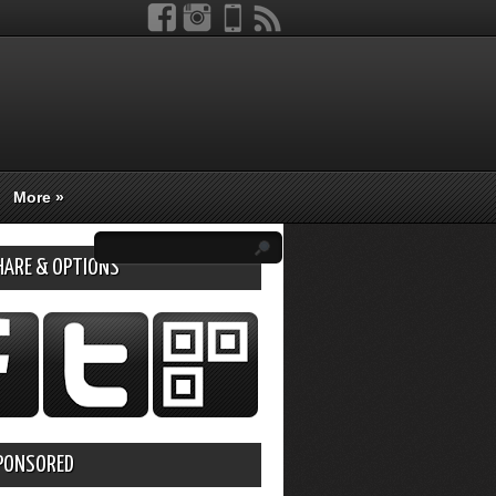
More
»
HARE & OPTIONS
PONSORED