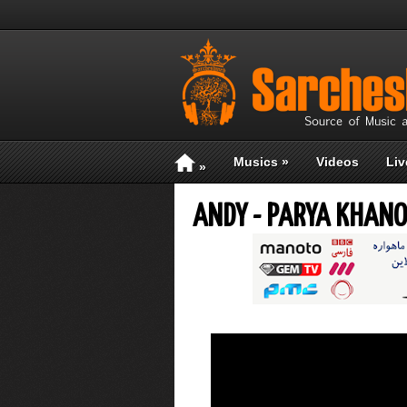
Musics
»
Videos
Liv
»
ANDY - PARYA KHAN