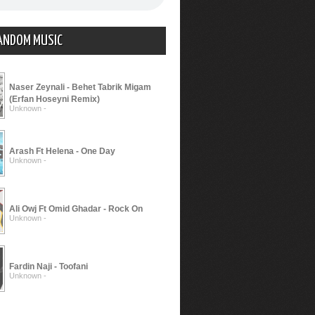
ANDOM MUSIC
Naser Zeynali - Behet Tabrik Migam
(Erfan Hoseyni Remix)
Unknown -
Arash Ft Helena - One Day
Unknown -
Ali Owj Ft Omid Ghadar - Rock On
Unknown -
Fardin Naji - Toofani
Unknown -