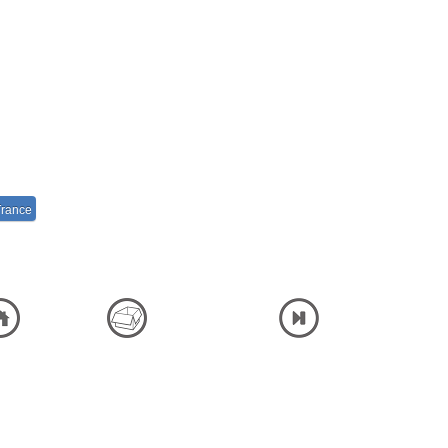
rance
Listen and Download Full Album High Quality Ashkan Mohammadian - Yek Lahze Bedoone To شنیدن دانلود آلبوم کامل فول لینک مستقیم پلیر آنلاین