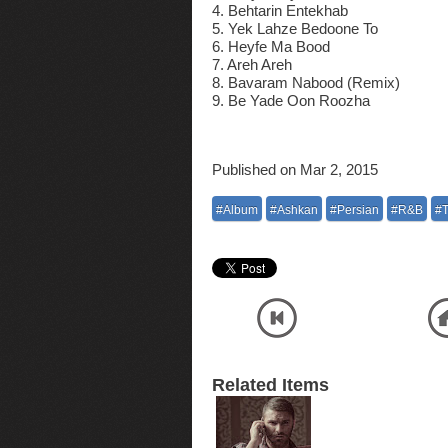
4. Behtarin Entekhab
5. Yek Lahze Bedoone To
6. Heyfe Ma Bood
7. Areh Areh
8. Bavaram Nabood (Remix)
9. Be Yade Oon Roozha
Published on Mar 2, 2015
#Album
#Ashkan
#Persian
#R&B
#T
Related Items