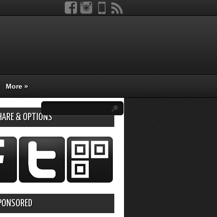
More
»
HARE & OPTIONS
PONSORED