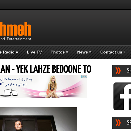
e Radio
»
Live TV
Photos
»
News
»
Contact us
»
N - YEK LAHZE BEDOONE TO
S
S