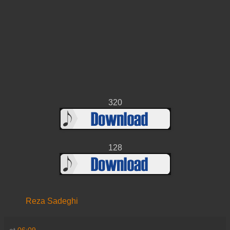
320
128
Reza Sadeghi
at
06:09