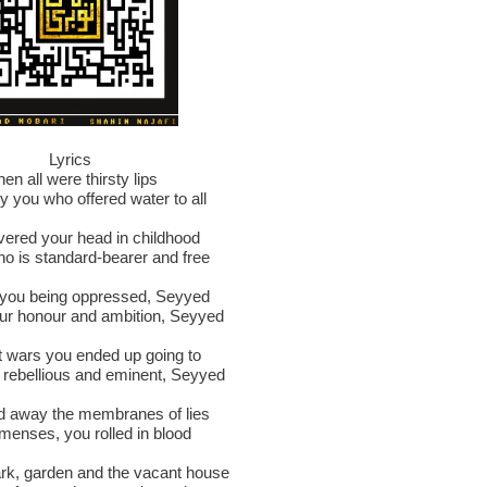
Lyrics
en all were thirsty lips
ly you who offered water to all
ered your head in childhood
ho is standard-bearer and free
r you being oppressed, Seyyed
your honour and ambition, Seyyed
 wars you ended up going to
 rebellious and eminent, Seyyed
d away the membranes of lies
menses, you rolled in blood
park, garden and the vacant house