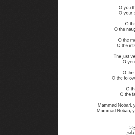
O you th
O your p
O th
O the naug
O the m
O the inf
The just ve
O you 
O the 
O the follo
O th
O the fa
Mammad Nobari, you
Mammad Nobari, you
ودن
 دادی