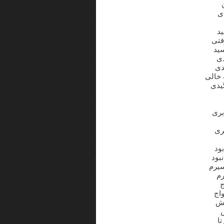
دی
د
فتی
ید
دی
دی
 خالی
یدی
بری
ری
ود
بود
رم
ج
واج
تا