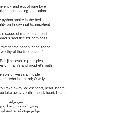
e entry and exit of pure love
ilgrimage leading to oblation
e python snake in the bed
hty on Friday nights, impatient
ain cause of mankind spread
amous sacrifice for horniness
rdict for the nation in the scene
worthy of the title ‘Leader’
Basiji believer in principles
wer of Imam’s and prophet’s path
e sole universal principle
ithful who lost head; O willy
 take away ladies’ heart, heart, heart
 take away youth's heart, heart, heart
متن ترانه
وقتی که همه تشنه لب ب
تنها تو بودی که به همه آب