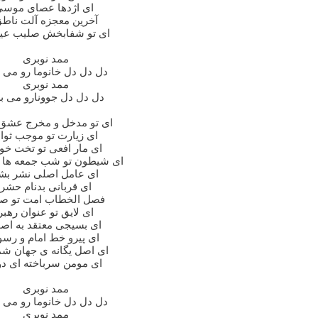
ای اژدها عصای موسی
آخرین معجزه آلت ناط
ای تو شفابخش صلیب ع
ممد نوبری
دل دل دل خانوما رو می 
ممد نوبری
دل دل دل جوونارو می ب
ای تو مدخل و مخرج عشق
ای زیارت تو موجب ثواب
ای مار افعی تو تخت خواب
ای شیطون تو شب جمعه ها 
ای عامل اصلی نشر بش
ای قربانی بدنام حشر
فصل الخطاب امت تو صحنه
ای لایق تو عنوان رهبر
ای بسیجی معتقد به اصول
ای پیرو خط امام و رسول
ای اصل یگانه ی جهان ش
ای مومن سرباخته ای د
ممد نوبری
دل دل دل خانوما رو می 
ممد نوبری