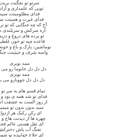
سرتو تو بچگیت بریدن
تویی که علمداری و آزا
فدای مظلومیتت سید
فدای غیرت و همیتت سی
آخ که چه جنگایی که تو نر
آره سرکش و سربلندی س
تو پرده های دروغ و دری
قاعده چیه تو خون غلطی
توماشین، پارک و باغ و خونه
واسه شرف و حیثیتت جنگ
ممد نوبری
دل دل دل خانوما رو می 
ممد نوبری
دل دل دل جوونارو می ب
تمام قسم هام به سر تو ب
فدای تو شد همه ی بود و ن
از روز الست به عشقت اسیرم
سید بدون بدون تو میمی
ای رکن رکیک هر ازدوا
چهره ها از دیدنت هاج و 
ای ثقل هستی عالم فحش
تفنگ آب پاش دخترکش
ای حلاج خوابیده تو شور