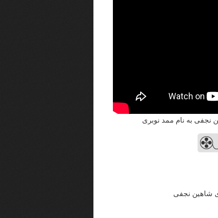
ن نجفی به نام ممد نوبری
ای شاهین نجفی