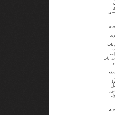
ق
یسی
بری
ری
 ناب
بی تاب
ر
مول
ول
بری