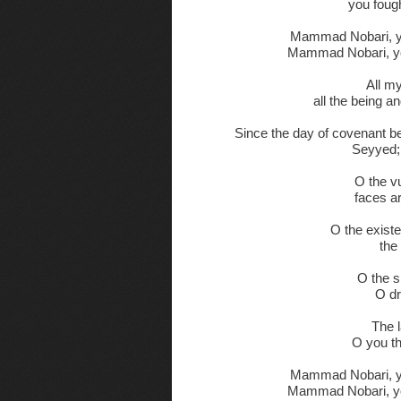
you fough
Mammad Nobari, you
Mammad Nobari, you
All m
all the being a
Since the day of covenant b
Seyyed; 
O the vu
faces a
O the existe
the 
O the s
O dr
The l
O you th
Mammad Nobari, you
Mammad Nobari, you