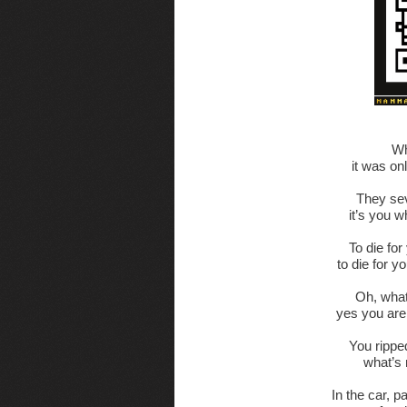
Wh
it was on
They sev
it’s you w
To die fo
to die for 
Oh, what
yes you are
You rippe
what’s 
In the car, 