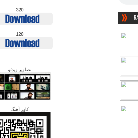
320
R
128
تصاویر ویدئو
کاور آهنگ