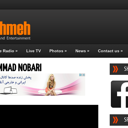
e Radio
»
Live TV
Photos
»
News
»
Contact us
»
AMMAD NOBARI
S
S