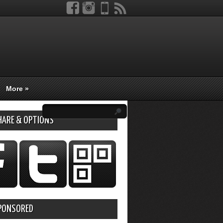
More
»
HARE & OPTIONS
PONSORED