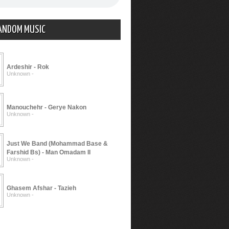
ANDOM MUSIC
Ardeshir - Rok
Unknown -
Manouchehr - Gerye Nakon
Unknown -
Just We Band (Mohammad Base &
Farshid Bs) - Man Omadam II
Unknown -
Ghasem Afshar - Tazieh
Unknown -