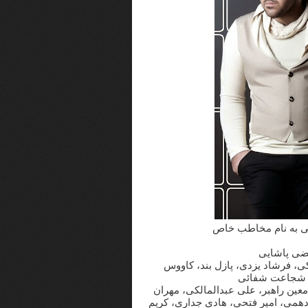
لکی به نام مخاطب خاص
تضی پاشایی
کی، فرشاد یزدی، پازل بند، کاووس
ی، شجاعت شفائی
معین راهبر، علی عبدالمالکی، مهران
دهمی، امیر فتحی، هادی جداری، کریم