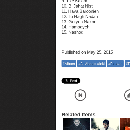
9. Tike Kalam
10. Bi Jahat Nist
11. Hava Baroonieh
12. To Hagh Nadari
13. Geryeh Nakon
14. Hamsayeh
15. Nashod
Published on May 25, 2015
#Album
#Ali Abdolmaleki
#Persian
#
Related Items