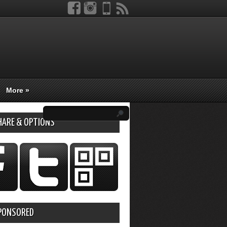
More
»
HARE & OPTIONS
PONSORED