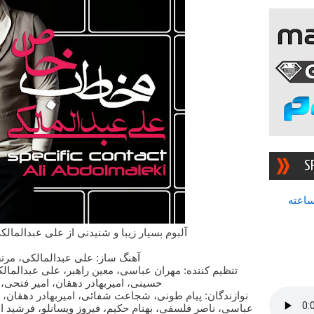
S
سرچشمه بهترین رادیوی ۲۴ ساعته
آلبوم بسیار زیبا و شنیدنی از علی عبدالما
آهنگ ساز: علی عبدالمالکی، مر
تنظیم کننده: مهران عباسی، معین راهبر، علی عبدالمال
حسینی، امیربهادر دهقان، امیر فتح
نوازندگان: پیام طونی، شجاعت شفائی، امیربهادر دهقان، 
عباسی، ناصر فلسفی، بهنام حکیم، فیروز ویسانلو، فرشید ا