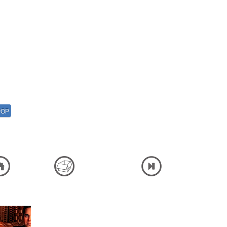
POP
Listen and Download Full Album High Quality Ali Abdolmaleki - Mokhatabe Khas شنیدن دانلود آلبوم کامل فول لینک مستقیم پلیر آنلاین