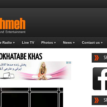
e Radio
»
Live TV
Photos
»
News
»
Contact us
»
MOKHATABE KHAS
S
S