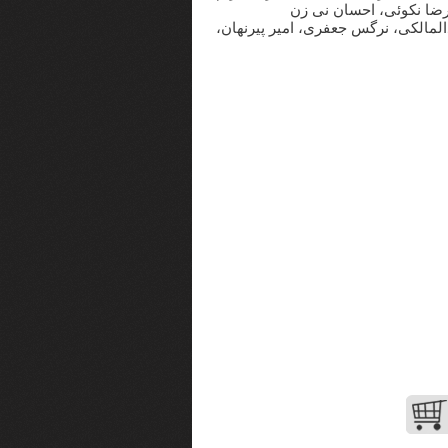
رضا نکوئی، احسان نی زن
دالمالکی، نرگس جعفری، امیر پیرنهان