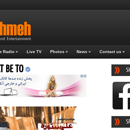
e Radio
»
Live TV
Photos
»
News
»
Contact us
»
T BE TO
S
S