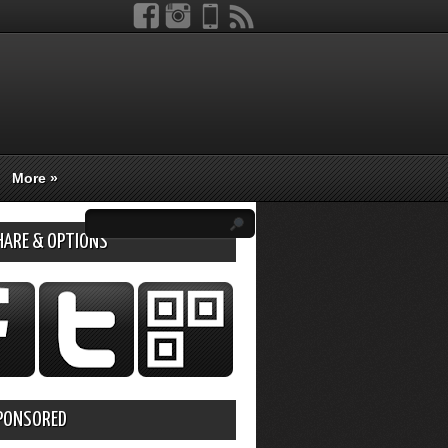
More
»
HARE & OPTIONS
PONSORED