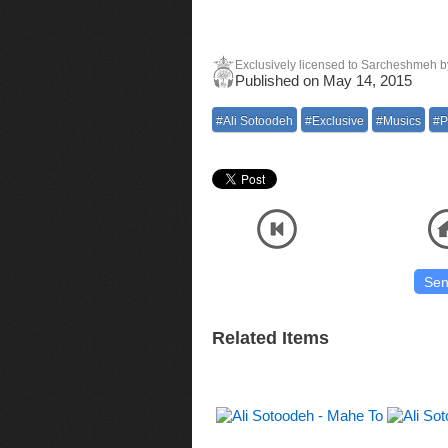
Exclusively licensed to Sarcheshmeh by 
Published on May 14, 2015
#Ali Sotoodeh
#Exclusive
#Musics
#P
Listen and Download Official Audio MP3 Music High Quality Ali Sotoodeh - Lanat Be To 
موسیقی با آنلاین پلیر
Related Items