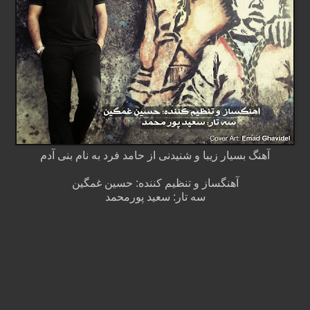
آهنگ بسیار زیبا و شنیدنی از حامد فرد به نام بنی آدم
آهنگساز و تنظیم کننده: حسین غمگین
سه تار: سعید پورمحمد