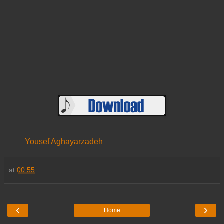
Yousef Aghayarzadeh
at
00:55
‹
›
Home