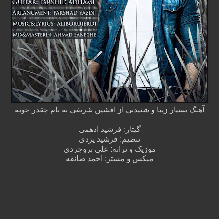
آهنگ بسیار زیبا و شنیدنی از افشین شریفی به نام چقدر خوبه
گیتار: فرشید ادهمی
تنظیم: فرشید یزدی
موزیک و ترانه: علی بروجردی
میکس و مستر: احمد صانقه