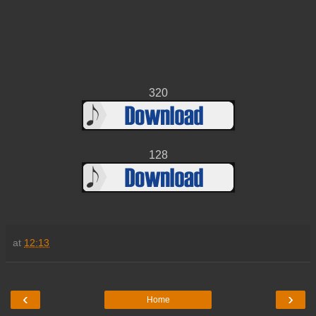
320
128
at
12:13
‹
›
Home