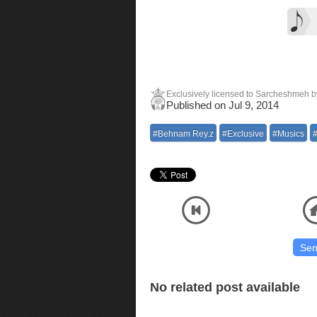
Exclusively licensed to Sarcheshmeh by 
Published on Jul 9, 2014
#Behnam Rey.z
#Exclusive
#Musics
Listen and Download Official Audio MP3 Music High Quality Behnam Rey.z - Khosh Go
موسیقی با آنلاین پلیر
No related post available