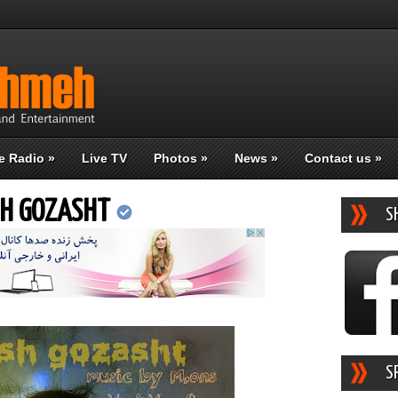
e Radio
»
Live TV
Photos
»
News
»
Contact us
»
SH GOZASHT
S
S