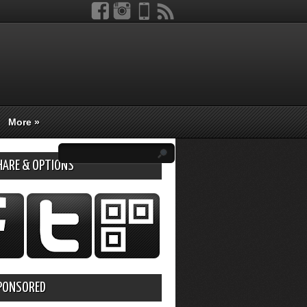
More
»
HARE & OPTIONS
PONSORED