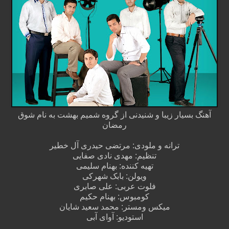
آهنگ بسیار زیبا و شنیدنی از گروه شمیم بهشت به نام شوق
رمضان
ترانه و ملودی: مرتضی حیدری آل خطیر
تنظیم: مهدی نادی صفایی
تهیه کننده: بهنام سلیمی
ویولن: بابک شهرکی
فلوت عربی: علی صابری
کومبوس: بهنام حکیم
میکس ومستر: محمد سعید شایان
استودیو: آوای آبی