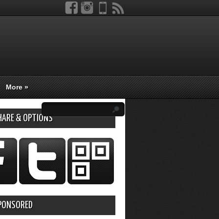
More
»
HARE & OPTIONS
PONSORED