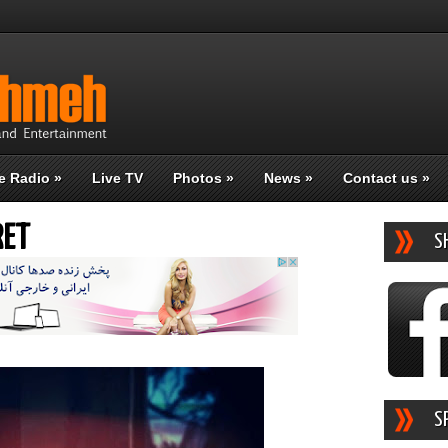
e Radio
»
Live TV
Photos
»
News
»
Contact us
»
RET
S
S