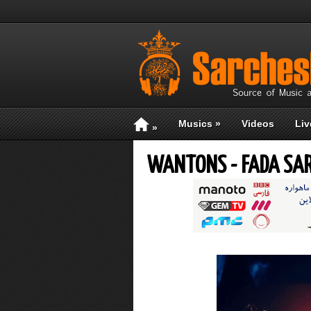
Musics
»
Videos
Liv
»
WANTONS - FADA SA