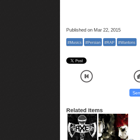
Published on Mar 22, 2015
#Musics
#Persian
#RAP
#Wantons
Listen and Download Official Audio MP3 Music High Quality Wantons - Fada Saret صوتی موسیقی
با آنلاین پلیر
Related Items