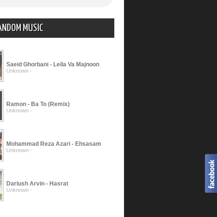
ANDOM MUSIC
Saeid Ghorbani - Leila Va Majnoon
Unknown -
Ramon - Ba To (Remix)
Unknown -
Mohammad Reza Azari - Ehsasam
Unknown -
Dariush Arvin - Hasrat
Unknown -